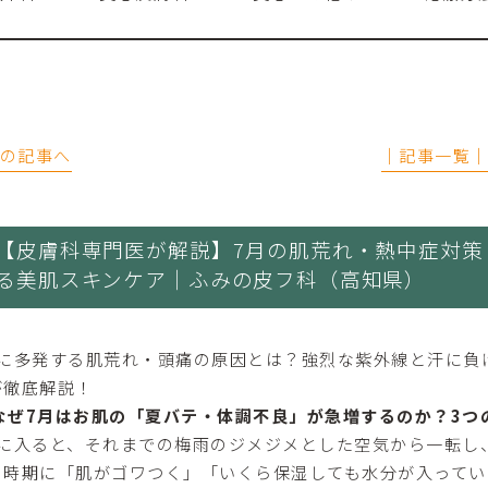
前の記事へ
│記事一覧
【皮膚科専門医が解説】7月の肌荒れ・熱中症対策
る美肌スキンケア｜ふみの皮フ科（高知県）
月に多発する肌荒れ・頭痛の原因とは？強烈な紫外線と汗に負
が徹底解説！
. なぜ7月はお肌の「夏バテ・体調不良」が急増するのか？3つ
月に入ると、それまでの梅雨のジメジメとした空気から一転し
の時期に「肌がゴワつく」「いくら保湿しても水分が入ってい