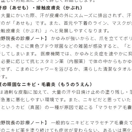
 汗疹（あせも）・接触皮膚炎（かぶれ）
を大量にかいた際、汗が皮膚の外にスムーズに排出されず、汗
すのが「あせも」です。また、首元や下着のライン、マスクが
接触皮膚炎（かぶれ）」へと発展しやすくなります。
池野院長の診療ノート】
かゆみが強いからと、爪を立ててボ
がつき、そこに黄色ブドウ球菌などの雑菌が感染すると、「と
行してしまいます。 医療機関では、かゆみと炎症を速やかに
、必要に応じて抗ヒスタミン薬（内服薬）で体の中からもかゆ
置せず、こまめにシャワーを浴びるか、濡らした清潔なタオ
です。
 夏の頑固なニキビ・毛嚢炎（もうのうえん）
月は過剰な皮脂に加えて、大量の汗や日焼け止めの塗り残し・
が急激に悪化しやすい環境です。また、ニキビだと思っていた
」というカビ（真菌）の一種が原因で起こる「マラセチア毛
。
池野院長の診療ノート】
一般的なニキビとマラセチア毛嚢炎
販のニキビ薬を塗り続けても症状が変わらない、あるいは悪化