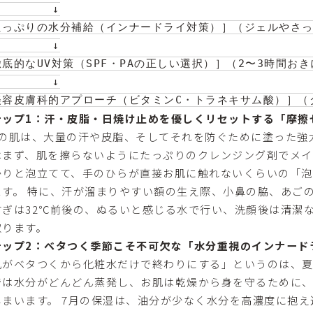
       ↓

たっぷりの水分補給（インナードライ対策）］（ジェルやさっ
       ↓

底的なUV対策（SPF・PAの正しい選択）］（2〜3時間おき
       ↓

テップ1：汗・皮脂・日焼け止めを優しくリセットする「摩擦
月の肌は、大量の汗や皮脂、そしてそれを防ぐために塗った強
はまず、肌を擦らないようにたっぷりのクレンジング剤でメイ
かりと泡立てて、手のひらが直接お肌に触れないくらいの「
ます。 特に、汗が溜まりやすい額の生え際、小鼻の脇、あご
すぎは32℃前後の、ぬるいと感じる水で行い、洗顔後は清潔
取ります。
テップ2：ベタつく季節こそ不可欠な「水分重視のインナード
肌がベタつくから化粧水だけで終わりにする」というのは、夏
では水分がどんどん蒸発し、お肌は乾燥から身を守るために
しまいます。 7月の保湿は、油分が少なく水分を高濃度に抱