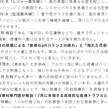
UV-B（レジャー紫外線）：
肌の表面に急激な炎症を起こし
ンバーン）」の原因です。シミやソバカスを急増させる主犯
UV-A（生活紫外線）：
雲や窓ガラスを通り抜け、肌の奥深
チンといった肌のハリを保つ繊維を破壊し、深いシワやたる
行させます。
7月 祝日
である「海の日」の
三連休
などで、屋外でのレジャ
結果、皮膚科へ駆け込まれるケースが後を絶ちません。
 汗の放置による「皮膚のpHバランスの崩れ」と「隠れた花粉
さのせいで大量に流れる汗。実は、汗は出たばかりのときは
間が経つと、アルカリ性へと変化していきます。
汗荒れ（あせも）とかゆみ：
アルカリ性に傾いた皮膚はバリ
ニアが刺激となって、強いかゆみや赤み、小さなブツブツ（
7月 花粉アレルギー：
春の花粉症ほど知られていませんが、
ヨモギといった秋の花粉の先駆けが飛散しています。大量の
や埃が付着することで、強い皮膚炎（花粉皮膚炎）を誘発す
. 皮膚科専門医が解説！7月に多発する具体的な皮膚トラブル
の時期に「ふみの皮フ科」の診察室へ来院される患者様に多
の正しい対処法について詳しくお話しします。