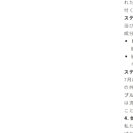
れ
付
ス
浴
成
ス
7
の
プ
は
こ
4
私