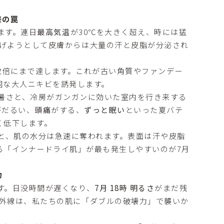
差の罠
ます。連日
最高気温
が30℃を大きく超え、時には猛
げようとして皮膚からは大量の汗と皮脂が分泌され
数倍にまで達します。これが古い角質やファンデー
固な大人ニキビを誘発します。
暑さと、冷房がガンガンに効いた室内を行き来する
がだるい、
頭痛
がする、
ずっと眠い
といった夏バテ
く低下します。
と、肌の水分は急速に奪われます。表面は汗や皮脂
る「インナードライ肌」が最も発生しやすいのが7月
力
す。日没時間が遅くなり、
7月 18時 明るさ
がまだ残
外線は、私たちの肌に「ダブルの破壊力」で襲いか