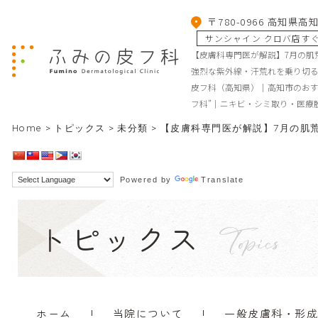
〒780-0966 高知県高
サンシャイン クロバ店す
【皮膚科専門医が解説】7月の肌
強烈な紫外線・汗荒れを乗り切
皮フ科（高知県）｜高知市のおす
フ科”｜ニキビ・シミ取り・医療
Home
>
トピックス
>
未分類
>
【皮膚科専門医が解説】7月の肌
Powered by
Translate
トピックス
Topics
ホーム
当院について
一般皮膚科・形