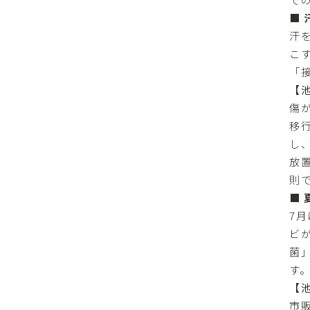
■
汗
こ
「
【
傷
移
し
放
則
■
7
ビ
菌
す
【
市