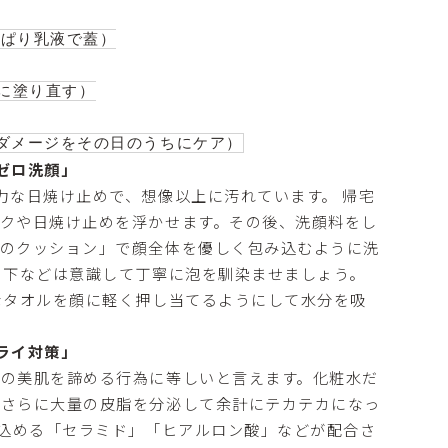
ぱり乳液で蓋）

に塗り直す）

ゼロ洗顔」
力な日焼け止めで、想像以上に汚れています。 帰宅
クや日焼け止めを浮かせます。その後、洗顔料をし
泡のクッション」で顔全体を優しく包み込むように洗
の下などは意識して丁寧に泡を馴染ませましょう。
なタオルを顔に軽く押し当てるようにして水分を吸
ライ対策」
の美肌を諦める行為に等しいと言えます。化粧水だ
、さらに大量の皮脂を分泌して余計にテカテカになっ
え込める「セラミド」「ヒアルロン酸」などが配合さ