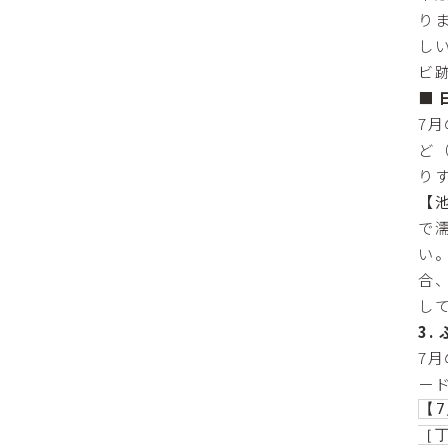
り
し
ビ
■
7
ど
り
【
で
い
合
し
3
7
ー
【
［