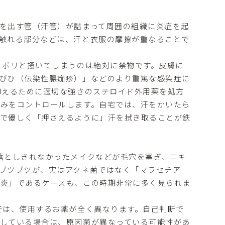
を出す管（汗管）が詰まって周囲の組織に炎症を起
触れる部分などは、汗と衣服の摩擦が重なることで
リボリと掻いてしまうのは絶対に禁物です。皮膚に
びひ（伝染性膿痂疹）」などのより重篤な感染症に
抑えるために適切な強さのステロイド外用薬を処方
みをコントロールします。自宅では、汗をかいたら
ルで優しく「押さえるように」汗を拭き取ることが鉄
落としきれなかったメイクなどが毛穴を塞ぎ、ニキ
ブツブツが、実はアクネ菌ではなく「マラセチア
嚢炎」であるケースも、この時期非常に多く見られま
では、使用するお薬が全く異なります。自己判断で
している場合は、原因菌が異なっている可能性があ