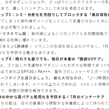
た、みずみずしいジェルや、さっぱりとしたテクスチャーの
くまで、優しくハンドプレスして水分を浸透させます。
テップ3：シミ・光老化を先回りしてブロックする「美白有効
びてしまった紫外線ダメージをシミとして定着させないため
分を必ず取り入れましょう。
トラネキサム酸：
紫外線によるシミのシグナルを初期段階で
鎮める効果に優れています。
ビタミンC誘導体：
メラニンの生成を抑えるだけでなく、7月
キビを予防する働きもあります。
テップ4：晴れでも曇りでも、毎日が本番の「徹底UVケア」
月は、ゴミ出しや洗濯物を干すといったわずかな時間であって
外出であれば
SPF30 / PA+++
、屋外でのレジャーやスポーツの際はS
ルーフタイプを選びましょう。 最も大切なのは、
「2〜3時
流れてしまいます。メイクの上からであれば、UVカット効果
とで、鉄壁の防御を維持できます。
. 体の中から夏バテと肌荒れを予防する！7月のインナーケア
たちの肌は、日々の食事から摂取する栄養素によって作られて