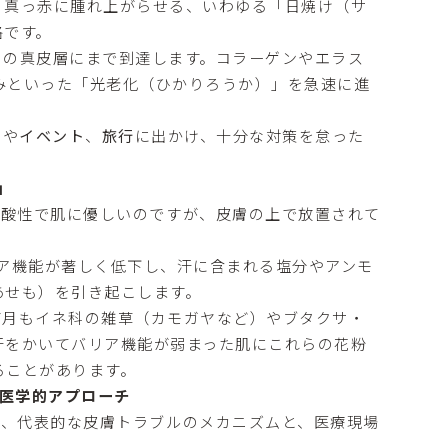
、真っ赤に腫れ上がらせる、いわゆる「日焼け（サ
格です。
くの真皮層にまで到達します。コラーゲンやエラス
みといった「光老化（ひかりろうか）」を急速に進
ーや
イベント
、
旅行
に出かけ、十分な対策を怠った
」
弱酸性で肌に優しいのですが、皮膚の上で放置されて
ア機能が著しく低下し、汗に含まれる塩分やアンモ
あせも）を引き起こします。
7月もイネ科の雑草（カモガヤなど）やブタクサ・
汗をかいてバリア機能が弱まった肌にこれらの花粉
ることがあります。
と医学的アプローチ
い、代表的な皮膚トラブルのメカニズムと、医療現場