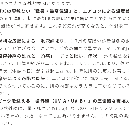
る3つの大きな外的要因があります。
 高知の容赦ない「猛暑・最高気温」と、エアコンによる温度
月の太平洋側、特に高知県の夏は非常に
暑い
ことで知られてい
な熱波が押し寄せます。これほど気温が高くなると、体温を下
す。
過剰な皮脂による「毛穴詰まり」：
7月の皮脂分泌量は冬の
ションと混ざり合うことで、毛穴の開きや黒ずみ、そして頑
自律神経の乱れと「頭痛」「ずっと眠い」症状：
外の猛烈な
ことで、自律神経がパニックを起こします。これにより、体
症状（体調不良）が引き起こされ、同時に肌の免疫力も著し
冷房による過酷な乾燥：
エアコンが効いた部屋に長時間いる
でベタついているのに、肌の内部はカラカラに干からびてい
です。
ピークを迎える「紫外線（UV-A・UV-B）」の圧倒的な破壊
月の紫外線は、量・強さともに文句なしの年間トップクラスで
ているため、夕方になっても油断ができません。この時期の紫
ります。