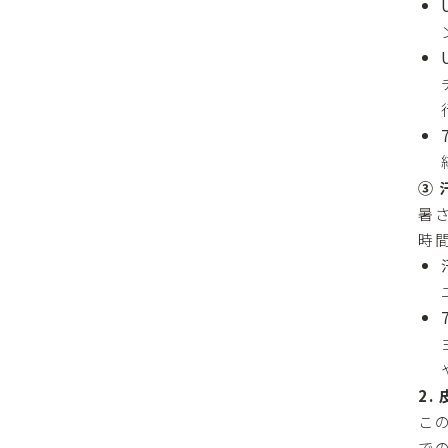
③
暑
時
2
こ
で