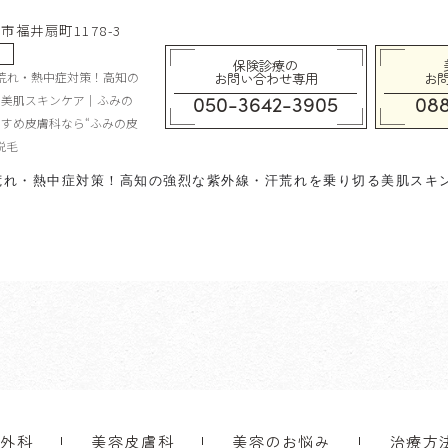
知市福井扇町1178-3
ぐ
保険診療の
荒れ・熱中症対策！高知の
お問い合わせ専用
お
050-3642-3905
088
る美肌スキンケア｜ふみの
すめ皮膚科なら“ふみの皮
脱毛
荒れ・熱中症対策！高知の強烈な紫外線・汗荒れを乗り切る美肌スキ
成外科
美容皮膚科
美容のお悩み
治療方