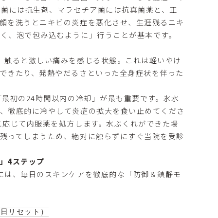
ネ菌には抗生剤、マラセチア菌には抗真菌薬と、正
顔を洗うとニキビの炎症を悪化させ、生涯残るニキ
く、泡で包み込むように」行うことが基本です。
、触ると激しい痛みを感じる状態。これは軽いやけ
できたり、発熱やだるさといった全身症状を伴った
最初の24時間以内の冷却」が最も重要です。氷水
て、徹底的に冷やして炎症の拡大を食い止めてくださ
に応じて内服薬を処方します。水ぶくれができた場
残ってしまうため、絶対に触らずにすぐ当院を受診
」4ステップ
には、毎日のスキンケアを徹底的な「防御＆鎮静モ
日リセット）
