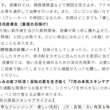
ます。 皮膚科では、顕微鏡検査などで原因を突き止め、アク
いお薬を選択して治療を行います。また、ゴシゴシと強い力で
跡（クレーター）の原因になるため、洗顔はどこまでも「優し
 日光皮膚炎（重度の日焼け）
月の強い紫外線を浴びた数時間後、皮膚が真っ赤に腫れ上がり
（熱傷）と同じ状態です。ひどい場合には水ぶくれ（水疱）が
することもあります。
池野院長の診療ノート】
日焼けをしてしまったら、とにかく「
濡らしたタオルや、保冷剤をタオルに包んだものを患部に当
。 皮膚科では、強い炎症を鎮めるための消炎外用薬や、必要
、ご自身で破いてしまうとそこから細菌が入って化膿し、跡が
てください。
. ふみの皮フ科流！高知の夏を生き抜く「7月の本気スキンケア
月の過酷な環境からお肌を守り、シミやシワを作らせないため
ド」へと切り替える必要があります。
7月の美肌スキンケアサイクル】

丁寧なクレンジング・優しい洗顔］（汗・皮脂・古い角質を毎