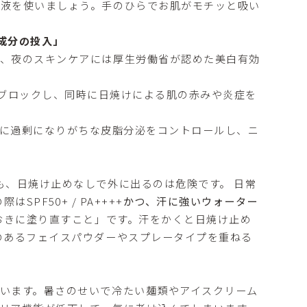
乳液を使いましょう。手のひらでお肌がモチッと吸い
成分の投入」
に、夜のスキンケアには厚生労働省が認めた美白有効
ブロックし、同時に日焼けによる肌の赤みや炎症を
に過剰になりがちな皮脂分泌をコントロールし、ニ
も、日焼け止めなしで外に出るのは危険です。 日常
PF50+ / PA++++
かつ、汗に強いウォーター
間おきに塗り直すこと」です。汗をかくと日焼け止め
のあるフェイスパウダーやスプレータイプを重ねる
います。暑さのせいで冷たい麺類やアイスクリーム