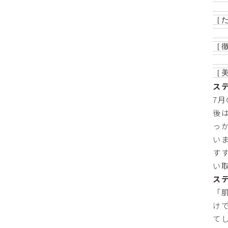
   
［
   
［徹
   
ス
7
後
っ
い
す
い
ス
「
け
て