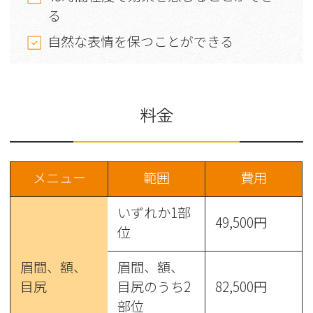
る
自然な表情を保つことができる
料金
メニュー
範囲
費用
いずれか1部
49,500円
位
眉間、額、
眉間、額、
目尻
目尻のうち2
82,500円
部位