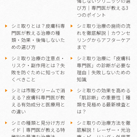
悔しないクリニックの選
び方｜専門医が教える3
つのポイント
シミ取りとは？皮膚科専
シミ取り治療の施術の流
門医が教える治療の種
れを徹底解説｜カウンセ
類・効果・後悔しないた
リングからアフターケア
めの選び方
まで
シミ取り治療の注意点・
シミ取り治療に「皮膚科
リスク・副作用とは？失
専門医」の診断が必要な
敗を防ぐために知ってお
理由｜失敗しないための
くべきこと
知識
シミは市販クリームで消
シミ取りの効果を高める
える？皮膚科専門医が教
「肌診断」の重要性｜種
える有効成分と医療用と
類を見極める最新検査と
の違い
は？
シミの種類と見分け方ガ
シミ取りの治療方法を徹
イド｜専門医が教える特
底解説！レーザー・光治
徴別の最適な治療法
療・ピーリング・外用薬