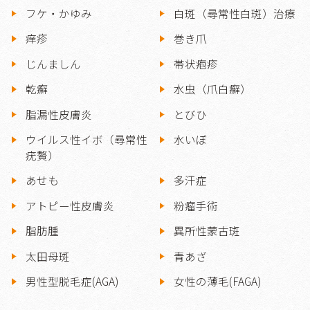
フケ・かゆみ
白斑（尋常性白斑）治療
痒疹
巻き爪
じんましん
帯状疱疹
乾癬
水虫（爪白癬）
脂漏性皮膚炎
とびひ
ウイルス性イボ（尋常性
水いぼ
疣贅）
あせも
多汗症
アトピー性皮膚炎
粉瘤手術
脂肪腫
異所性蒙古斑
太田母斑
青あざ
男性型脱毛症(AGA)
女性の薄毛(FAGA)