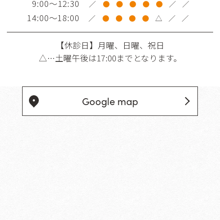
9:00～12:30
／
●
●
●
●
●
／
／
14:00～18:00
／
●
●
●
●
△
／
／
【休診日】
月曜、日曜、祝日
△…土曜午後は17:00までとなります。
Google map