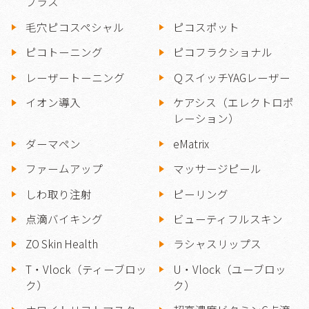
プラス
毛穴ピコスペシャル
ピコスポット
ピコトーニング
ピコフラクショナル
レーザートーニング
ＱスイッチYAGレーザー
イオン導入
ケアシス（エレクトロポ
レーション）
ダーマペン
eMatrix
ファームアップ
マッサージピール
しわ取り注射
ピーリング
点滴バイキング
ビューティフルスキン
ZO Skin Health
ラシャスリップス
T・Vlock（ティーブロッ
U・Vlock（ユーブロッ
ク）
ク）