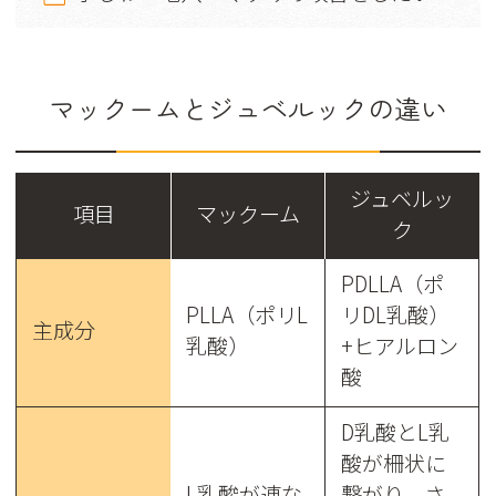
マックームとジュベルックの違い
ジュベルッ
項目
マックーム
ク
PDLLA（ポ
PLLA（ポリL
リDL乳酸）
主成分
乳酸）
+ヒアルロン
酸
D乳酸とL乳
酸が柵状に
L乳酸が連な
繋がり、さ