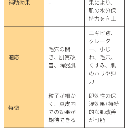
補助効果
–
果により、
肌の水分保
持力を向上
ニキビ跡、
クレータ
毛穴の開
ー、小じ
適応
き、肌質改
わ、毛穴、
善、陶器肌
くすみ、肌
のハリや弾
力
粒子が細か
即効性の保
く、真皮内
湿効果+持続
特徴
での効果が
的な肌改善
期待できる
が可能