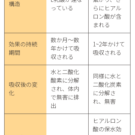
構造
っている
らにヒアル
ロン酸が含
まれる
数か月～数
効果の持続
1~2年かけて
年かけて吸
期間
吸収される
収される
水と二酸化
同様に水と
酸素に分解
吸収後の変
二酸化炭素
され、体内
化
に分解さ
で無害に排
れ、無害
出
ヒアルロン
酸の保水効