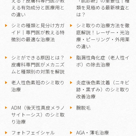
える？皮膚科専門医が教
「肌診断」の重要性｜種
える有効成分と医療用と
類を見極める最新検査と
の違い
は？
シミの種類と見分け方ガ
シミ取りの治療方法を徹
イド｜専門医が教える特
底解説！レーザー・光治
徴別の最適な治療法
療・ピーリング・外用薬
の違い
シミができる原因とは？
脂漏性角化症（老人性イ
皮膚科専門医がメカニズ
ボ）の除去治療
ムと種類別の対策を解説
老人性色素班のシミ取り
炎症後色素沈着（ニキビ
治療
跡・黒ずみ）のシミ取り
改善治療
ADM（後天性真皮メラノ
腕脱毛
サイトーシス）のシミ取
り治療
フォトフェイシャル
AGA・薄毛治療