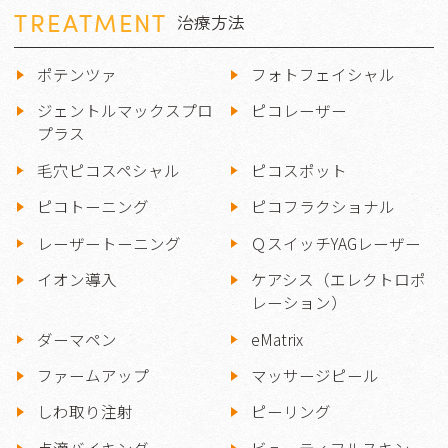
TREATMENT
治療方法
ポテンツァ
フォトフェイシャル
ジェントルマックスプロ
ピコレーザー
プラス
毛穴ピコスペシャル
ピコスポット
ピコトーニング
ピコフラクショナル
レーザートーニング
ＱスイッチYAGレーザー
イオン導入
ケアシス（エレクトロポ
レーション）
ダーマペン
eMatrix
ファームアップ
マッサージピール
しわ取り注射
ピーリング
点滴バイキング
ビューティフルスキン