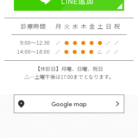
LINE追加
診療時間
月
火
水
木
金
土
日
祝
9:00～12:30
／
●
●
●
●
●
／
／
14:00～18:00
／
●
●
●
●
△
／
／
【休診日】
月曜、日曜、祝日
△…土曜午後は17:00までとなります。
Google map