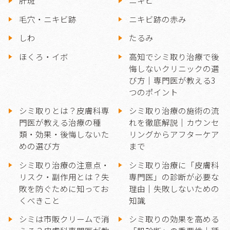
肝斑
ニキビ
毛穴・ニキビ跡
ニキビ跡の赤み
しわ
たるみ
ほくろ・イボ
高知でシミ取り治療で後
悔しないクリニックの選
び方｜専門医が教える3
つのポイント
シミ取りとは？皮膚科専
シミ取り治療の施術の流
門医が教える治療の種
れを徹底解説｜カウンセ
類・効果・後悔しないた
リングからアフターケア
めの選び方
まで
シミ取り治療の注意点・
シミ取り治療に「皮膚科
リスク・副作用とは？失
専門医」の診断が必要な
敗を防ぐために知ってお
理由｜失敗しないための
くべきこと
知識
シミは市販クリームで消
シミ取りの効果を高める