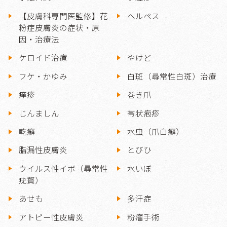
【皮膚科専門医監修】花
ヘルペス
粉症皮膚炎の症状・原
因・治療法
ケロイド治療
やけど
フケ・かゆみ
白斑（尋常性白斑）治療
痒疹
巻き爪
じんましん
帯状疱疹
乾癬
水虫（爪白癬）
脂漏性皮膚炎
とびひ
ウイルス性イボ（尋常性
水いぼ
疣贅）
あせも
多汗症
アトピー性皮膚炎
粉瘤手術