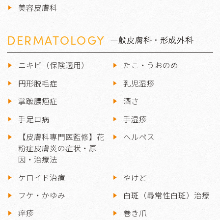
美容皮膚科
DERMATOLOGY
一般皮膚科・形成外科
ニキビ（保険適用）
たこ・うおのめ
円形脱毛症
乳児湿疹
掌蹠膿疱症
酒さ
手足口病
手湿疹
【皮膚科専門医監修】花
ヘルペス
粉症皮膚炎の症状・原
因・治療法
ケロイド治療
やけど
フケ・かゆみ
白斑（尋常性白斑）治療
痒疹
巻き爪