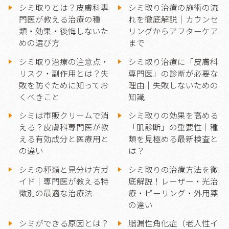
シミ取りとは？皮膚科専
シミ取り治療の施術の流
門医が教える治療の種
れを徹底解説｜カウンセ
類・効果・後悔しないた
リングからアフターケア
めの選び方
まで
シミ取り治療の注意点・
シミ取り治療に「皮膚科
リスク・副作用とは？失
専門医」の診断が必要な
敗を防ぐために知ってお
理由｜失敗しないための
くべきこと
知識
シミは市販クリームで消
シミ取りの効果を高める
える？皮膚科専門医が教
「肌診断」の重要性｜種
える有効成分と医療用と
類を見極める最新検査と
の違い
は？
シミの種類と見分け方ガ
シミ取りの治療方法を徹
イド｜専門医が教える特
底解説！レーザー・光治
徴別の最適な治療法
療・ピーリング・外用薬
の違い
シミができる原因とは？
脂漏性角化症（老人性イ