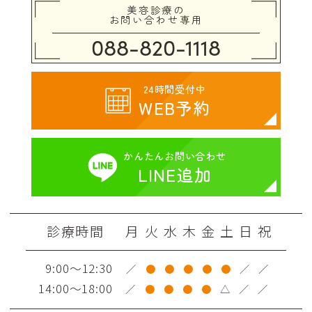
美容診療の
お問い合わせ専用
088-820-1118
24時間受付中
WEB予約
かんたん
お問い合わせ
LINE追加
診療時間
月
火
水
木
金
土
日
祝
9:00～12:30
／
●
●
●
●
●
／
／
14:00～18:00
／
●
●
●
●
△
／
／