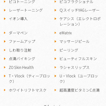
ピコトーニング
ピコフラクショナル
レーザートーニング
ＱスイッチYAGレーザー
イオン導入
ケアシス（エレクトロポ
レーション）
ダーマペン
eMatrix
ファームアップ
マッサージピール
しわ取り注射
ピーリング
点滴バイキング
ビューティフルスキン
ZO Skin Health
ラシャスリップス
T・Vlock（ティーブロッ
U・Vlock（ユーブロッ
ク）
ク）
ホワイトリフトマスク
超高濃度ビタミンC点滴