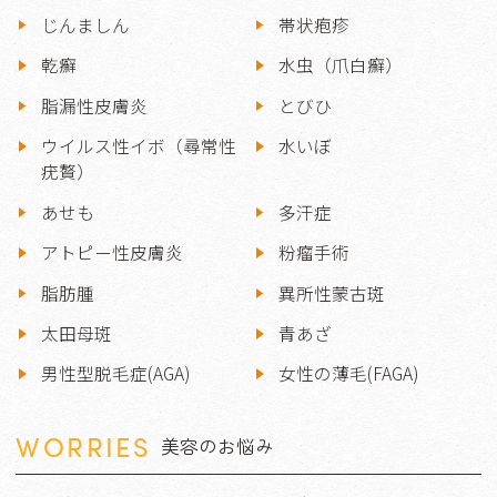
じんましん
帯状疱疹
乾癬
水虫（爪白癬）
脂漏性皮膚炎
とびひ
ウイルス性イボ（尋常性
水いぼ
疣贅）
あせも
多汗症
アトピー性皮膚炎
粉瘤手術
脂肪腫
異所性蒙古斑
太田母斑
青あざ
男性型脱毛症(AGA)
女性の薄毛(FAGA)
WORRIES
美容のお悩み